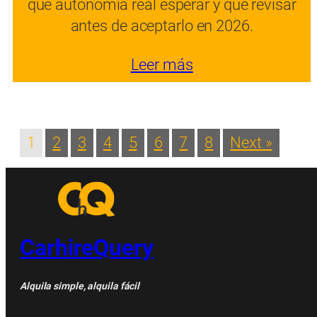
qué autonomía real esperar y qué revisar
antes de aceptarlo en 2026.
Leer más
1
2
3
4
5
6
7
8
Next »
CarhireQuery
Alquila simple, alquila fácil