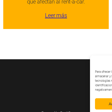
que afectan al rent-a-car.
Leer más
Para ofrecer
almacenar y/
tecnologías 
identificacio
negativamente
A