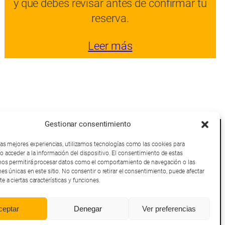
y qué debes revisar antes de confirmar tu
reserva.
Leer más
Gestionar consentimiento
Términos y Condiciones
Política de Cookies
 las mejores experiencias, utilizamos tecnologías como las cookies para
Politica de Privacidad
o acceder a la información del dispositivo. El consentimiento de estas
Política de afiliación
nos permitirá procesar datos como el comportamiento de navegación o las
Aviso Legal
nes únicas en este sitio. No consentir o retirar el consentimiento, puede afectar
 a ciertas características y funciones.
ceptar
Denegar
Ver preferencias