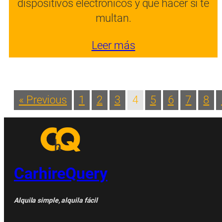
dispositivos electrónicos y qué hacer si te
multan.
Leer más
« Previous
1
2
3
4
5
6
7
8
CarhireQuery
Alquila simple, alquila fácil