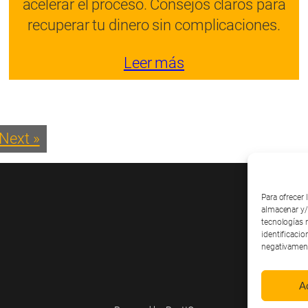
acelerar el proceso. Consejos claros para
recuperar tu dinero sin complicaciones.
Leer más
Next »
Para ofrecer
almacenar y/
tecnologías 
identificacio
negativamente
A