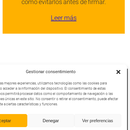
cómo evitarlos antes de firmar.
Leer más
Gestionar consentimiento
Términos y Condiciones
Política de Cookies
 las mejores experiencias, utilizamos tecnologías como las cookies para
Politica de Privacidad
o acceder a la información del dispositivo. El consentimiento de estas
Política de afiliación
nos permitirá procesar datos como el comportamiento de navegación o las
Aviso Legal
nes únicas en este sitio. No consentir o retirar el consentimiento, puede afectar
 a ciertas características y funciones.
ceptar
Denegar
Ver preferencias