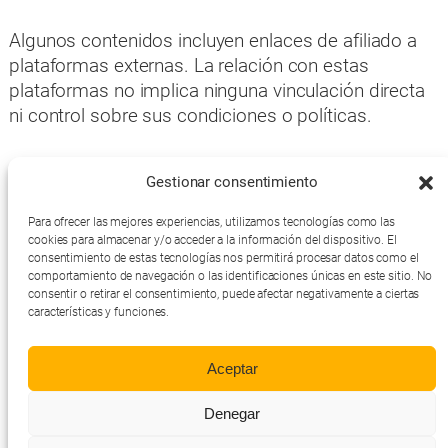
Algunos contenidos incluyen enlaces de afiliado a
plataformas externas. La relación con estas
plataformas no implica ninguna vinculación directa
ni control sobre sus condiciones o políticas.
El uso del sitio implica la aceptación de este aviso
Gestionar consentimiento
legal.
Para ofrecer las mejores experiencias, utilizamos tecnologías como las
cookies para almacenar y/o acceder a la información del dispositivo. El
consentimiento de estas tecnologías nos permitirá procesar datos como el
Términos y Condiciones
comportamiento de navegación o las identificaciones únicas en este sitio. No
Política de Cookies
consentir o retirar el consentimiento, puede afectar negativamente a ciertas
Politica de Privacidad
características y funciones.
Política de afiliación
CarhireQuery
Aviso Legal
Aceptar
Alquila simple, alquila fácil
Denegar