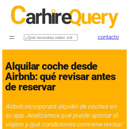
Saltar
al
contenido
contacto
Buscar
Alquilar coche desde
Airbnb: qué revisar antes
de reservar
Airbnb incorporará alquiler de coches en
su app. Analizamos qué puede aportar al
viajero y qué condiciones conviene revisar