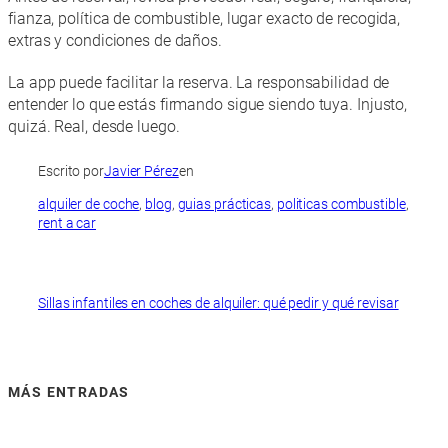
fianza, política de combustible, lugar exacto de recogida,
extras y condiciones de daños.
La app puede facilitar la reserva. La responsabilidad de
entender lo que estás firmando sigue siendo tuya. Injusto,
quizá. Real, desde luego.
Escrito por
Javier Pérez
en
alquiler de coche
, 
blog
, 
guias prácticas
, 
politicas combustible
, 
rent a car
Sillas infantiles en coches de alquiler: qué pedir y qué revisar
MÁS ENTRADAS