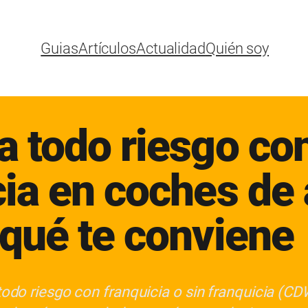
Guias
Artículos
Actualidad
Quién soy
a todo riesgo con
ia en coches de 
 qué te conviene
odo riesgo con franquicia o sin franquicia (CD