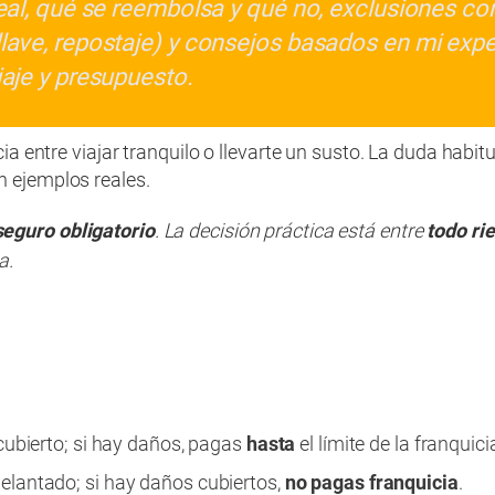
 real, qué se reembolsa y qué no, exclusiones 
lave, repostaje) y consejos basados en mi expe
iaje y presupuesto.
cia entre viajar tranquilo o llevarte un susto. La duda habit
n ejemplos reales.
seguro obligatorio
. La decisión práctica está entre
todo ri
a.
cubierto; si hay daños, pagas
hasta
el límite de la franquici
lantado; si hay daños cubiertos,
no pagas franquicia
.