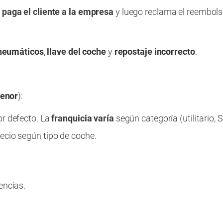
 paga el cliente a la empresa
y luego reclama el reembolso
neumáticos
,
llave del coche
y
repostaje incorrecto
.
enor
):
r defecto. La
franquicia varía
según categoría (utilitario, 
recio según tipo de coche.
encias.