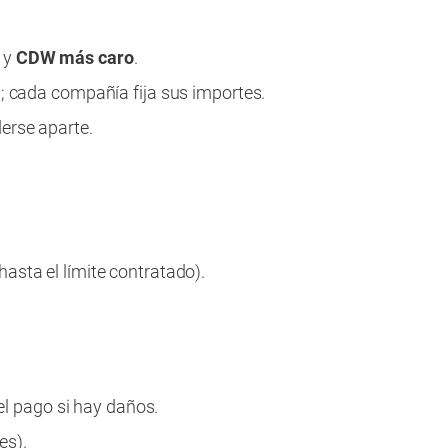
y
CDW más caro
.
l; cada compañía fija sus importes.
erse aparte.
asta el límite contratado).
 el pago si hay daños.
es).