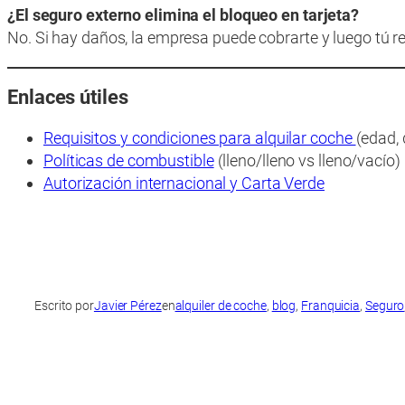
¿El seguro externo elimina el bloqueo en tarjeta?
No. Si hay daños, la empresa puede cobrarte y luego tú 
Enlaces útiles
Requisitos y condiciones para alquilar coche
(edad,
Políticas de combustible
(lleno/lleno vs lleno/vacío)
Autorización internacional y Carta Verde
Escrito por
Javier Pérez
en
alquiler de coche
, 
blog
, 
Franquicia
, 
Seguro