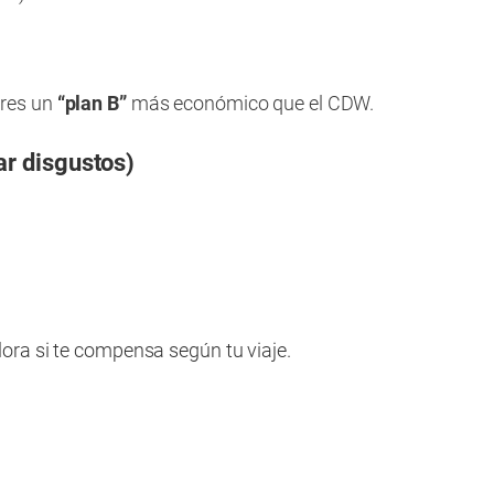
ieres un
“plan B”
más económico que el CDW.
ar disgustos)
lora si te compensa según tu viaje.