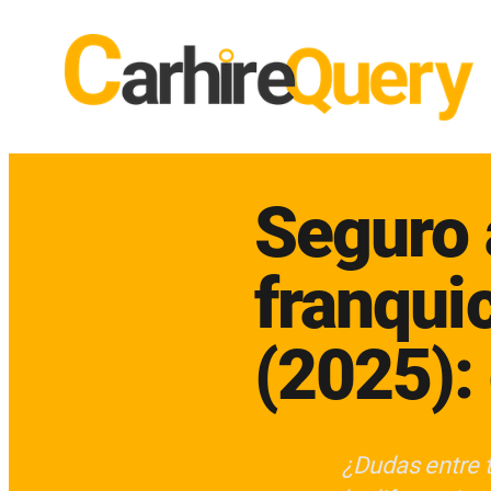
Saltar
al
contenido
Seguro 
franquic
(2025):
¿Dudas entre t