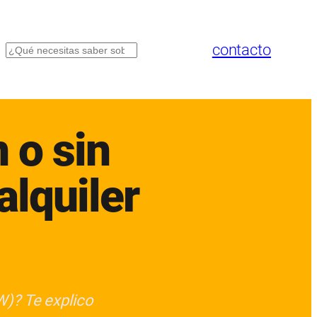
contacto
Buscar
 o sin
alquiler
W)? Te explico