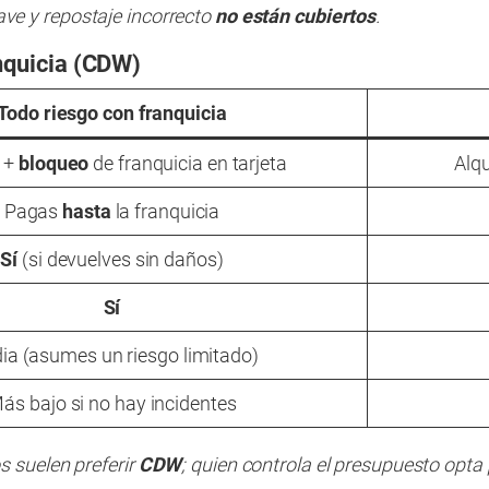
ve y repostaje incorrecto
no están cubiertos
.
anquicia (CDW)
Todo riesgo
con franquicia
r +
bloqueo
de franquicia en tarjeta
Alqu
Pagas
hasta
la franquicia
Sí
(si devuelves sin daños)
Sí
ia (asumes un riesgo limitado)
ás bajo si no hay incidentes
s suelen preferir
CDW
; quien controla el presupuesto opta