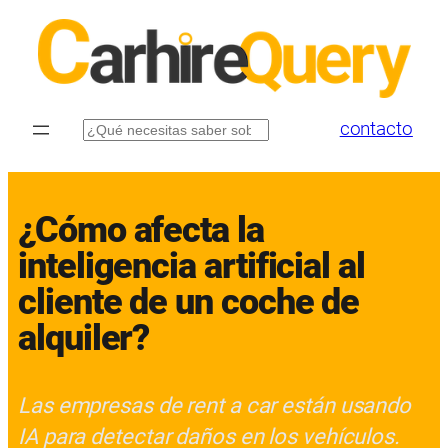
Saltar
al
contenido
contacto
Buscar
¿Cómo afecta la
inteligencia artificial al
cliente de un coche de
alquiler?
Las empresas de rent a car están usando
IA para detectar daños en los vehículos.