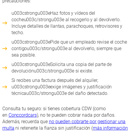
precauciones:
u003cstrongu003eHaz fotos y vídeos del
cocheu003c/strongu003e al recogerlo y al devolverlo.
Incluye detalles de llantas, parachoques, retrovisores y
techo.
u003cstrongu003ePide que un empleado revise el coche
contigou003c/strongu003e al devolverlo, siempre que
sea posible.
u003cstrongu003eSolicita una copia del parte de
devoluciónu003c/strongu003e si existe.
Si recibes una factura después del alquiler,
u003cstrongu003eexige imágenes y justificación
técnicau003c/strongu003e del daño detectado.
Consulta tu seguro: si tienes cobertura CDW (como
en
Conccordcars
), no te pueden cobrar nada por daños.
Además, recuerda que
no pueden cobrarte por gestionar una
multa
ni retenerte la fianza sin justificación (
más información