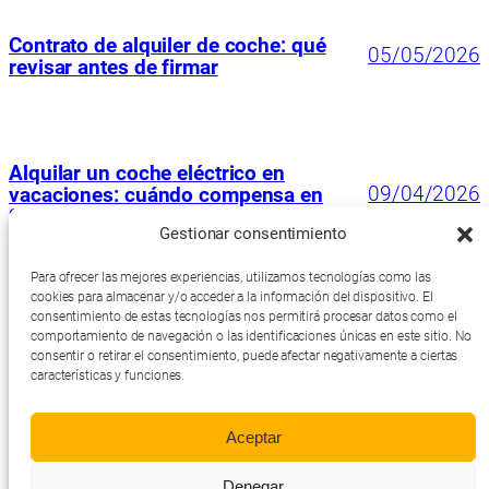
Contrato de alquiler de coche: qué
05/05/2026
revisar antes de firmar
Alquilar un coche eléctrico en
09/04/2026
vacaciones: cuándo compensa en
2026
Gestionar consentimiento
Para ofrecer las mejores experiencias, utilizamos tecnologías como las
cookies para almacenar y/o acceder a la información del dispositivo. El
consentimiento de estas tecnologías nos permitirá procesar datos como el
Términos y Condiciones
comportamiento de navegación o las identificaciones únicas en este sitio. No
Política de Cookies
consentir o retirar el consentimiento, puede afectar negativamente a ciertas
Politica de Privacidad
características y funciones.
Política de afiliación
CarhireQuery
Aviso Legal
Aceptar
Alquila simple, alquila fácil
Denegar