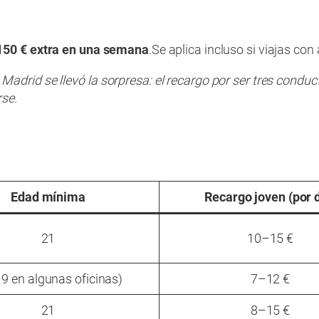
150 € extra en una semana
.
Se aplica incluso si viajas co
drid se llevó la sorpresa: el recargo por ser tres conduct
rse.
Edad mínima
Recargo joven (por d
21
10–15 €
19 en algunas oficinas)
7–12 €
21
8–15 €