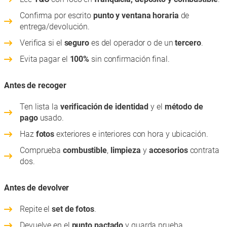
Confirma por escrito
punto y ventana horaria
de
entrega/devolución.
Verifica si el
seguro
es del operador o de un
tercero
.
Evita pagar el
100%
sin confirmación final.
Antes de recoger
Ten lista la
verificación de identidad
y el
método de
pago
usado.
Haz
fotos
exteriores e interiores con hora y ubicación.
Comprueba
combustible
,
limpieza
y
accesorios
contrata
dos.
Antes de devolver
Repite el
set de fotos
.
Devuelve en el
punto pactado
y guarda prueba.