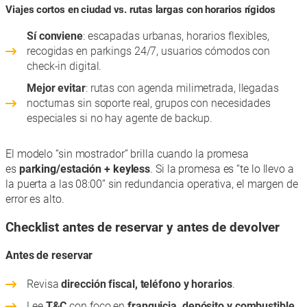
Viajes cortos en ciudad vs. rutas largas con horarios rígidos
Sí conviene
: escapadas urbanas, horarios flexibles,
recogidas en parkings 24/7, usuarios cómodos con
check-in digital.
Mejor evitar
: rutas con agenda milimetrada, llegadas
nocturnas sin soporte real, grupos con necesidades
especiales si no hay agente de backup.
El modelo “sin mostrador” brilla cuando la promesa
es
parking/estación + keyless
. Si la promesa es “te lo llevo a
la puerta a las 08:00” sin redundancia operativa, el margen de
error es alto.
Checklist antes de reservar y antes de devolver
Antes de reservar
Revisa
dirección fiscal, teléfono y horarios
.
Lee
T&C
con foco en
franquicia, depósito y combustible
.